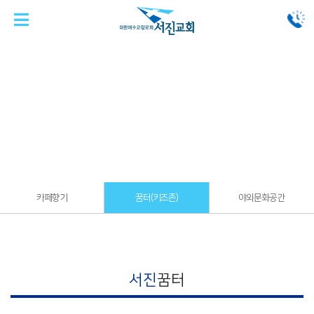
나눔&공간
꿈터(키즈존)
카페향기
꿈터(키즈존)
야외문화공간
서진
꿈터