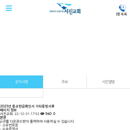
목록
공동체
공지사항
공지사항
주보
서진앨범
2023년 종교헌금확인서 기타증빙서류
페이지 정보
서진교회
22-12-31 17:52
940
0
본문
pdf를 다운로드받아 출력하여 사용하실 수 있습니다.
- 고유번호증
- 소속증명서