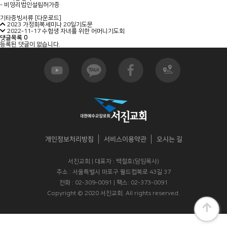
- 비영리법인설립허가증
기타증빙서류 [
다운로드
]
2023 가정회복세미나 20일기도문
2022-11-17 수험생 자녀를 위한 어머니기도회
댓글목록
0
등록된 댓글이 없습니다.
개인정보처리방침
서비스이용약관
오시는 길
서진교회 | 대표자 : 백철호(담임목사)
주소 : 서울특별시 마포구 월드컵북로 43길 37
전화 : 02-309-0091 | 팩스: 02-373-0091
Copyright © 2020 서진교회. All rights reserved.